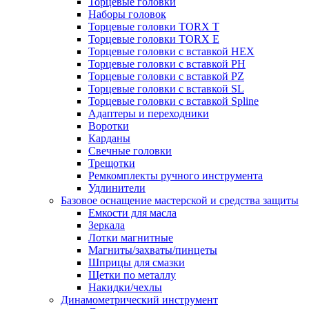
Торцевые головки
Наборы головок
Торцевые головки TORX T
Торцевые головки TORX Е
Торцевые головки с вставкой HEX
Торцевые головки с вставкой PH
Торцевые головки с вставкой PZ
Торцевые головки с вставкой SL
Торцевые головки с вставкой Spline
Адаптеры и переходники
Воротки
Карданы
Свечные головки
Трещотки
Ремкомплекты ручного инструмента
Удлинители
Базовое оснащение мастерской и средства защиты
Емкости для масла
Зеркала
Лотки магнитные
Магниты/захваты/пинцеты
Шприцы для смазки
Щетки по металлу
Накидки/чехлы
Динамометрический инструмент