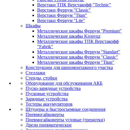
Верстаки ТПК Верстакофф "Technic"
Верстаки Феррум "Classic"
Верстаки Феррум "Titan"
Верстаки Феррум "Lite"
Шкафы
Металлические шкафы Феррум "Premium"
Металлические шкафы Kronvuz
Металлические шкафы ТПК Верстакофф
"Fabrik"
Металлические шкафы Феррум "Standart"
Металлические шкафы Феррум "Classic"
Металлические шкафы Феррум "Titan"
Конструкции для шиномонтажного участка
Стеллажи
Стенды, стойки
Оборудование для обслуживания АКБ
Пуско-зарядные устройства
Пусковые устройства
Зарядные устройства
Тестеры аккумуляторов
Штуцеры и быстросъемные соединения
Пневмогайковерты
Пневмогайковерты угловые (трещотки)
Дрели пневматические