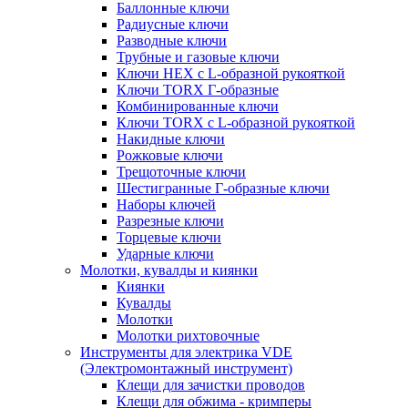
Баллонные ключи
Радиусные ключи
Разводные ключи
Трубные и газовые ключи
Ключи HEX с L-образной рукояткой
Ключи TORX Г-образные
Комбинированные ключи
Ключи TORX с L-образной рукояткой
Накидные ключи
Рожковые ключи
Трещоточные ключи
Шестигранные Г-образные ключи
Наборы ключей
Разрезные ключи
Торцевые ключи
Ударные ключи
Молотки, кувалды и киянки
Киянки
Кувалды
Молотки
Молотки рихтовочные
Инструменты для электрика VDE
(Электромонтажный инструмент)
Клещи для зачистки проводов
Клещи для обжима - кримперы