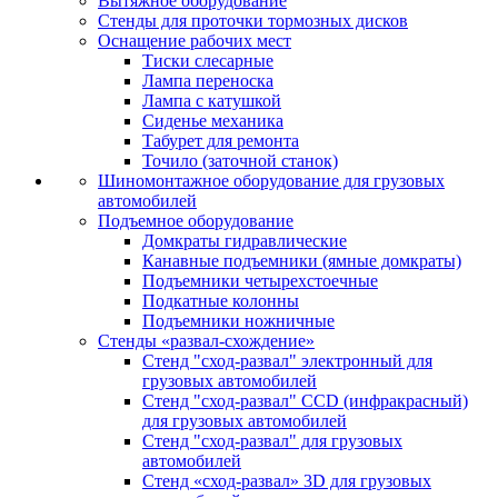
Вытяжное оборудование
Стенды для проточки тормозных дисков
Оснащение рабочих мест
Тиски слесарные
Лампа переноска
Лампа с катушкой
Сиденье механика
Табурет для ремонта
Точило (заточной станок)
Шиномонтажное оборудование для грузовых
автомобилей
Подъемное оборудование
Домкраты гидравлические
Канавные подъемники (ямные домкраты)
Подъемники четырехстоечные
Подкатные колонны
Подъемники ножничные
Стенды «развал-схождение»
Стенд "сход-развал" электронный для
грузовых автомобилей
Стенд "сход-развал" CCD (инфракрасный)
для грузовых автомобилей
Стенд "сход-развал" для грузовых
автомобилей
Стенд «сход-развал» 3D для грузовых