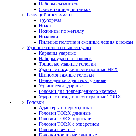
Наборы съемников
Съемники подшипников
Режущий инструмент
Труборезы
Ножи
Ножницы по металлу
Ножовки
Пильные полотна и сменные лезвия к ножам
Ударные головки и аксессуары
Карданы ударные
Наборы ударных головок
Торцевые ударные головки
Ударные насадки шестигранные HEX
Шиномонтажные головки
Переходники-адаптеры ударные
Удлинители ударные
Головки для поврежденного крепежа
Ударные насадки шестигранные TORX
Головки
Адаптеры и переходники
Головки TORX длинные
Головки TORX короткие
Головки TORX с отверстием
Головки свечные
Головки торцевые длинные