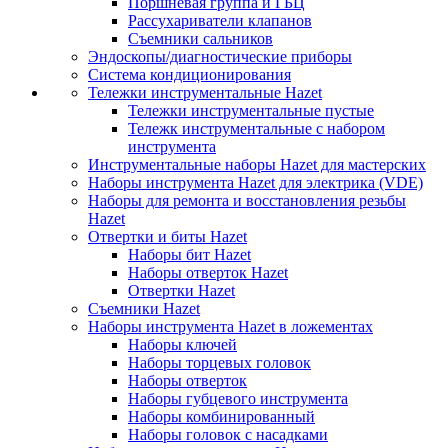
Поршневая группа и ГБЦ
Рассухариватели клапанов
Съемники сальников
Эндоскопы/диагностические приборы
Система кондиционирования
Тележки инструментальные Hazet
Тележки инструментальные пустые
Тележк инструментальные с набором
инструмента
Инструментальные наборы Hazet для мастерских
Наборы инструмента Hazet для электрика (VDE)
Наборы для ремонта и восстановления резьбы
Hazet
Отвертки и биты Hazet
Наборы бит Hazet
Наборы отверток Hazet
Отвертки Hazet
Съемники Hazet
Наборы инструмента Hazet в ложементах
Наборы ключей
Наборы торцевых головок
Наборы отверток
Наборы губцевого инструмента
Наборы комбинированный
Наборы головок с насадками