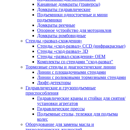
Канавные домкраты (траверсы)
Домкраты гидравлические
Подъемники одностоечные и мини
подъемники
Домкраты реечные
Опорное устройство для мотоциклов
Домкраты ромбовидные
Стенды «развал-схождения»
Стенды «сход-развал» CCD (инфракрасные)
Стенды «сход-развал» 3D
Стенды «развал-схождения» ОЕМ
Комплекты со стендами "сход-развал"
Тормозные стенды и диагностические линии
Линии с площадочными стендами
Линии с роликовыми тормозными стендами
Люфт-детекторы
Гидравлические и грузоподъемные
приспособления
Гидравлические краны и стойки для снятия/
установки агрегатов
Гидравлические прессы
Подъемные столы, тележки для подъема
колес
Оборудование для замены масла и
технологических жидкостей