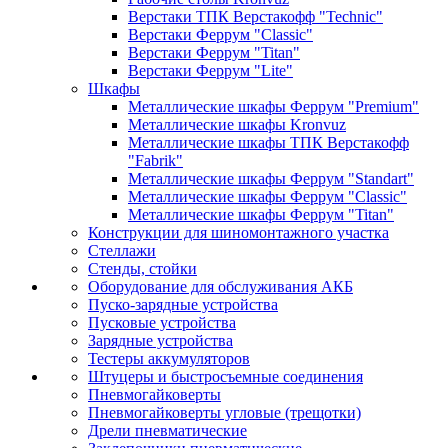
Верстаки ТПК Верстакофф "Technic"
Верстаки Феррум "Classic"
Верстаки Феррум "Titan"
Верстаки Феррум "Lite"
Шкафы
Металлические шкафы Феррум "Premium"
Металлические шкафы Kronvuz
Металлические шкафы ТПК Верстакофф
"Fabrik"
Металлические шкафы Феррум "Standart"
Металлические шкафы Феррум "Classic"
Металлические шкафы Феррум "Titan"
Конструкции для шиномонтажного участка
Стеллажи
Стенды, стойки
Оборудование для обслуживания АКБ
Пуско-зарядные устройства
Пусковые устройства
Зарядные устройства
Тестеры аккумуляторов
Штуцеры и быстросъемные соединения
Пневмогайковерты
Пневмогайковерты угловые (трещотки)
Дрели пневматические