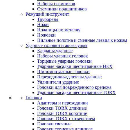
Наборы съемников
Съемники подшипников
Режущий инструмент
Труборезы
Ножи
Ножницы по металлу
Ножовки
Пильные полотна и сменные лезвия к ножам
Ударные головки и аксессуары
Карданы ударные
Наборы ударных головок
Торцевые ударные головки
Ударные насадки шестигранные HEX
Шиномонтажные головки
Переходники-адаптеры ударные
Удлинители ударные
Головки для поврежденного крепежа
Ударные насадки шестигранные TORX
Головки
Адаптеры и переходники
Головки TORX длинные
Головки TORX короткие
Головки TORX с отверстием
Головки свечные
Головки торцевые длинные