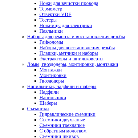
Ножи для зачистки провода
Термометр
Отвертки VDE
Тестеры
Ножницы для электрики
Паяльники
Наборы для ремонта и восстановления резьбы
Гайколомы
Наборы для восстановления резьбы
Плашки, метчики и наборы
Экстракторы и шпильковерты
Ломы, гвоздодеры, монтировки, монтажки
Монтажки
Монтировки
Гвоздодеры
Напильники, надфили и шаберы
Надфили
Напильники
Шаберы
Съемники
Гидравлические съемники
Съемники двухлапые
Съемники трехлапые
С обратным молотком
Съемники шкивов