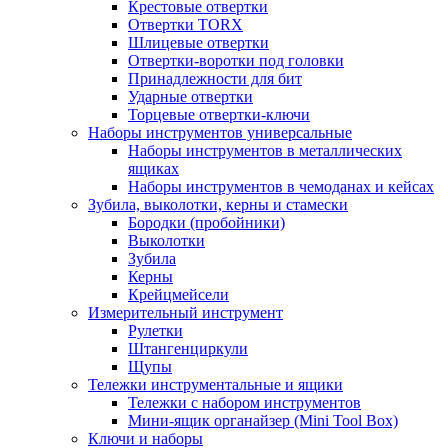
Крестовые отвертки
Отвертки TORX
Шлицевые отвертки
Отвертки-воротки под головки
Принадлежности для бит
Ударные отвертки
Торцевые отвертки-ключи
Наборы инструментов универсальные
Наборы инструментов в металлических
ящиках
Наборы инструментов в чемоданах и кейсах
Зубила, выколотки, керны и стамески
Бородки (пробойники)
Выколотки
Зубила
Керны
Крейцмейсели
Измерительный инструмент
Рулетки
Штангенциркули
Щупы
Тележки инструментальные и ящики
Тележки с набором инструментов
Мини-ящик органайзер (Mini Tool Box)
Ключи и наборы