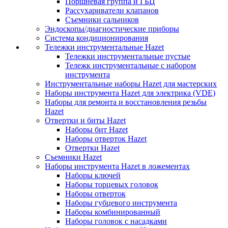
Поршневая группа и ГБЦ
Рассухариватели клапанов
Съемники сальников
Эндоскопы/диагностические приборы
Система кондиционирования
Тележки инструментальные Hazet
Тележки инструментальные пустые
Тележк инструментальные с набором
инструмента
Инструментальные наборы Hazet для мастерских
Наборы инструмента Hazet для электрика (VDE)
Наборы для ремонта и восстановления резьбы
Hazet
Отвертки и биты Hazet
Наборы бит Hazet
Наборы отверток Hazet
Отвертки Hazet
Съемники Hazet
Наборы инструмента Hazet в ложементах
Наборы ключей
Наборы торцевых головок
Наборы отверток
Наборы губцевого инструмента
Наборы комбинированный
Наборы головок с насадками