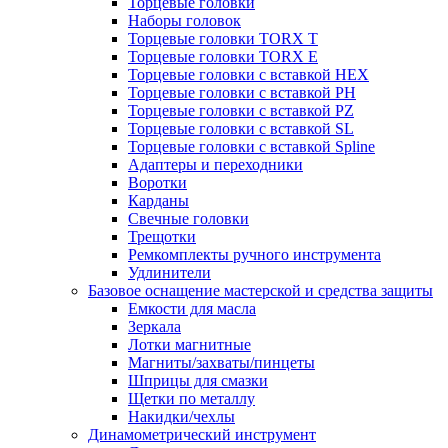
Торцевые головки
Наборы головок
Торцевые головки TORX T
Торцевые головки TORX Е
Торцевые головки с вставкой HEX
Торцевые головки с вставкой PH
Торцевые головки с вставкой PZ
Торцевые головки с вставкой SL
Торцевые головки с вставкой Spline
Адаптеры и переходники
Воротки
Карданы
Свечные головки
Трещотки
Ремкомплекты ручного инструмента
Удлинители
Базовое оснащение мастерской и средства защиты
Емкости для масла
Зеркала
Лотки магнитные
Магниты/захваты/пинцеты
Шприцы для смазки
Щетки по металлу
Накидки/чехлы
Динамометрический инструмент