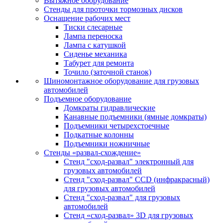
Вытяжное оборудование
Стенды для проточки тормозных дисков
Оснащение рабочих мест
Тиски слесарные
Лампа переноска
Лампа с катушкой
Сиденье механика
Табурет для ремонта
Точило (заточной станок)
Шиномонтажное оборудование для грузовых
автомобилей
Подъемное оборудование
Домкраты гидравлические
Канавные подъемники (ямные домкраты)
Подъемники четырехстоечные
Подкатные колонны
Подъемники ножничные
Стенды «развал-схождение»
Стенд "сход-развал" электронный для
грузовых автомобилей
Стенд "сход-развал" CCD (инфракрасный)
для грузовых автомобилей
Стенд "сход-развал" для грузовых
автомобилей
Стенд «сход-развал» 3D для грузовых