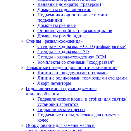
Канавные домкраты (траверсы)
Домкраты гидравлические
Подъемники одностоечные и мини
подъемники
Домкраты реечные
Опорное устройство для мотоциклов
Домкраты ромбовидные
Стенды «развал-схождения»
Стенды «сход-развал» CCD (инфракрасные)
Стенды «сход-развал» 3D
Стенды «развал-схождения» ОЕМ
Комплекты со стендами "сход-развал"
Тормозные стенды и диагностические линии
Линии с площадочными стендами
Линии с роликовыми тормозными стендами
Люфт-детекторы
Гидравлические и грузоподъемные
приспособления
Гидравлические краны и стойки для снятия/
установки агрегатов
Гидравлические прессы
Подъемные столы, тележки для подъема
колес
Оборудование для замены масла и
технологических жидкостей