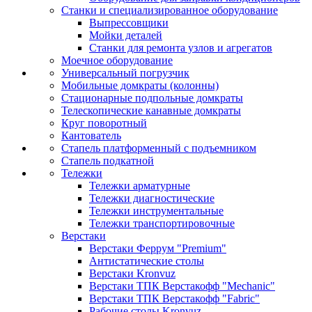
Станки и специализированное оборудование
Выпрессовщики
Мойки деталей
Станки для ремонта узлов и агрегатов
Моечное оборудование
Универсальный погрузчик
Мобильные домкраты (колонны)
Стационарные подпольные домкраты
Телескопические канавные домкраты
Круг поворотный
Кантователь
Стапель платформенный с подъемником
Стапель подкатной
Тележки
Тележки арматурные
Тележки диагностические
Тележки инструментальные
Тележки транспортировочные
Верстаки
Верстаки Феррум "Premium"
Антистатические столы
Верстаки Kronvuz
Верстаки ТПК Верстакофф "Mechanic"
Верстаки ТПК Верстакофф "Fabric"
Рабочие столы Kronvuz