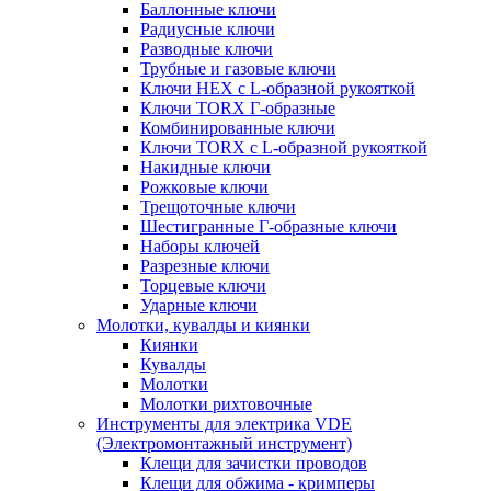
Баллонные ключи
Радиусные ключи
Разводные ключи
Трубные и газовые ключи
Ключи HEX с L-образной рукояткой
Ключи TORX Г-образные
Комбинированные ключи
Ключи TORX с L-образной рукояткой
Накидные ключи
Рожковые ключи
Трещоточные ключи
Шестигранные Г-образные ключи
Наборы ключей
Разрезные ключи
Торцевые ключи
Ударные ключи
Молотки, кувалды и киянки
Киянки
Кувалды
Молотки
Молотки рихтовочные
Инструменты для электрика VDE
(Электромонтажный инструмент)
Клещи для зачистки проводов
Клещи для обжима - кримперы