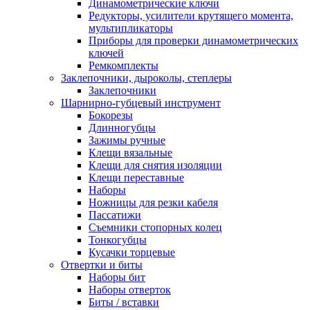
Динамометрические ключи
Редукторы, усилители крутящего момента,
мультипликаторы
Приборы для проверки динамометрических
ключей
Ремкомплекты
Заклепочники, дыроколы, степлеры
Заклепочники
Шарнирно-губцевый инструмент
Бокорезы
Длинногубцы
Зажимы ручные
Клещи вязальные
Клещи для снятия изоляции
Клещи переставные
Наборы
Ножницы для резки кабеля
Пассатижи
Съемники стопорных колец
Тонкогубцы
Кусачки торцевые
Отвертки и биты
Наборы бит
Наборы отверток
Биты / вставки