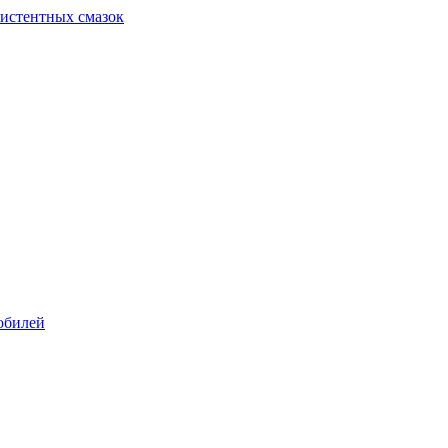
систентных смазок
обилей