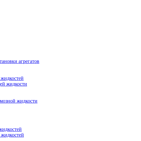
тановки агрегатов
 жидкостей
щей жидкости
рмозной жидкости
 жидкостей
 жидкостей