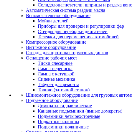
Солидолонагнетатели, шприцы и раздача кон
Автоматическая система раздачи масла
Вспомогательное оборудование
Мойки деталей
Приборы для проверки и регулировки фар
Стенды для переборки двигателей
Тележки для перемещения автомобилей
Компрессорное оборудование
Вытяжное оборудование
Стенды для проточки тормозных дисков
Оснащение рабочих мест
Тиски слесарные
Лампа переноска
Лампа с катушкой
Сиденье механика
Табурет для ремонта
Точило (заточной станок)
Шиномонтажное оборудование для грузовых автом
Подъемное оборудование
Домкраты гидравлические
Канавные подъемники (ямные домкраты)
Подъемники четырехстоечные
Подкатные колонны
Подъемники ножничные