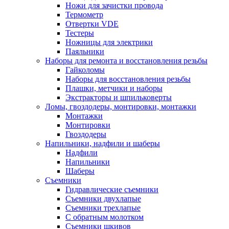
Ножи для зачистки провода
Термометр
Отвертки VDE
Тестеры
Ножницы для электрики
Паяльники
Наборы для ремонта и восстановления резьбы
Гайколомы
Наборы для восстановления резьбы
Плашки, метчики и наборы
Экстракторы и шпильковерты
Ломы, гвоздодеры, монтировки, монтажки
Монтажки
Монтировки
Гвоздодеры
Напильники, надфили и шаберы
Надфили
Напильники
Шаберы
Съемники
Гидравлические съемники
Съемники двухлапые
Съемники трехлапые
С обратным молотком
Съемники шкивов