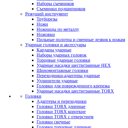
Наборы съемников
Съемники подшипников
Режущий инструмент
Труборезы
Ножи
Ножницы по металлу
Ножовки
Пильные полотна и сменные лезвия к ножам
Ударные головки и аксессуары
Карданы ударные
Наборы ударных головок
Торцевые ударные головки
Ударные насадки шестигранные HEX
Шиномонтажные головки
Переходники-адаптеры ударные
Удлинители ударные
Головки для поврежденного крепежа
Ударные насадки шестигранные TORX
Головки
Адаптеры и переходники
Головки TORX длинные
Головки TORX короткие
Головки TORX с отверстием
Головки свечные
Головки торцевые длинные