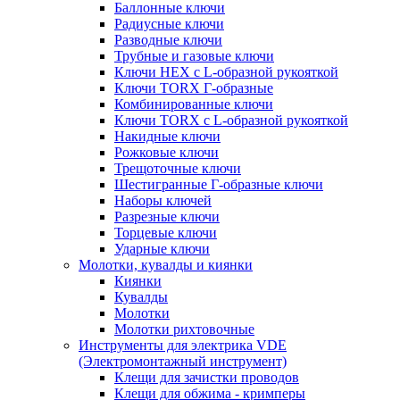
Баллонные ключи
Радиусные ключи
Разводные ключи
Трубные и газовые ключи
Ключи HEX с L-образной рукояткой
Ключи TORX Г-образные
Комбинированные ключи
Ключи TORX с L-образной рукояткой
Накидные ключи
Рожковые ключи
Трещоточные ключи
Шестигранные Г-образные ключи
Наборы ключей
Разрезные ключи
Торцевые ключи
Ударные ключи
Молотки, кувалды и киянки
Киянки
Кувалды
Молотки
Молотки рихтовочные
Инструменты для электрика VDE
(Электромонтажный инструмент)
Клещи для зачистки проводов
Клещи для обжима - кримперы