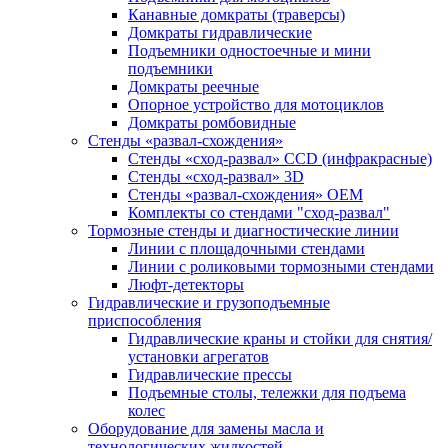
Канавные домкраты (траверсы)
Домкраты гидравлические
Подъемники одностоечные и мини
подъемники
Домкраты реечные
Опорное устройство для мотоциклов
Домкраты ромбовидные
Стенды «развал-схождения»
Стенды «сход-развал» CCD (инфракрасные)
Стенды «сход-развал» 3D
Стенды «развал-схождения» ОЕМ
Комплекты со стендами "сход-развал"
Тормозные стенды и диагностические линии
Линии с площадочными стендами
Линии с роликовыми тормозными стендами
Люфт-детекторы
Гидравлические и грузоподъемные
приспособления
Гидравлические краны и стойки для снятия/
установки агрегатов
Гидравлические прессы
Подъемные столы, тележки для подъема
колес
Оборудование для замены масла и
технологических жидкостей