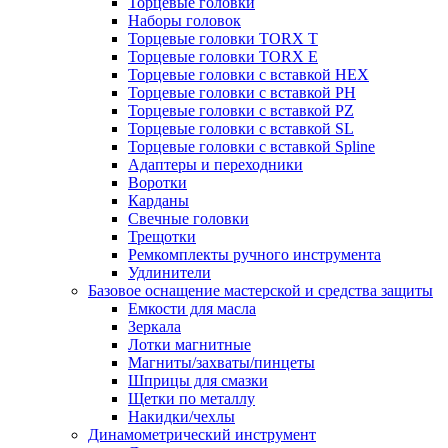
Торцевые головки
Наборы головок
Торцевые головки TORX T
Торцевые головки TORX Е
Торцевые головки с вставкой HEX
Торцевые головки с вставкой PH
Торцевые головки с вставкой PZ
Торцевые головки с вставкой SL
Торцевые головки с вставкой Spline
Адаптеры и переходники
Воротки
Карданы
Свечные головки
Трещотки
Ремкомплекты ручного инструмента
Удлинители
Базовое оснащение мастерской и средства защиты
Емкости для масла
Зеркала
Лотки магнитные
Магниты/захваты/пинцеты
Шприцы для смазки
Щетки по металлу
Накидки/чехлы
Динамометрический инструмент