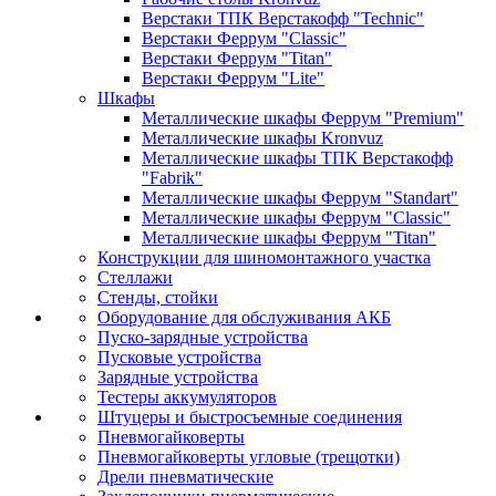
Верстаки ТПК Верстакофф "Technic"
Верстаки Феррум "Classic"
Верстаки Феррум "Titan"
Верстаки Феррум "Lite"
Шкафы
Металлические шкафы Феррум "Premium"
Металлические шкафы Kronvuz
Металлические шкафы ТПК Верстакофф
"Fabrik"
Металлические шкафы Феррум "Standart"
Металлические шкафы Феррум "Classic"
Металлические шкафы Феррум "Titan"
Конструкции для шиномонтажного участка
Стеллажи
Стенды, стойки
Оборудование для обслуживания АКБ
Пуско-зарядные устройства
Пусковые устройства
Зарядные устройства
Тестеры аккумуляторов
Штуцеры и быстросъемные соединения
Пневмогайковерты
Пневмогайковерты угловые (трещотки)
Дрели пневматические