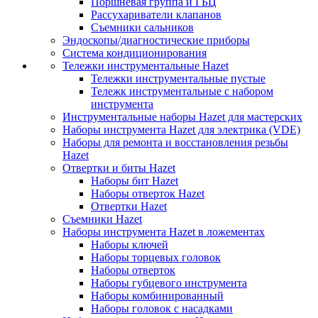
Поршневая группа и ГБЦ
Рассухариватели клапанов
Съемники сальников
Эндоскопы/диагностические приборы
Система кондиционирования
Тележки инструментальные Hazet
Тележки инструментальные пустые
Тележк инструментальные с набором
инструмента
Инструментальные наборы Hazet для мастерских
Наборы инструмента Hazet для электрика (VDE)
Наборы для ремонта и восстановления резьбы
Hazet
Отвертки и биты Hazet
Наборы бит Hazet
Наборы отверток Hazet
Отвертки Hazet
Съемники Hazet
Наборы инструмента Hazet в ложементах
Наборы ключей
Наборы торцевых головок
Наборы отверток
Наборы губцевого инструмента
Наборы комбинированный
Наборы головок с насадками