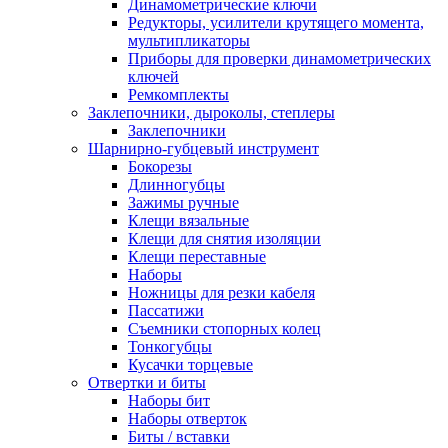
Динамометрические ключи
Редукторы, усилители крутящего момента,
мультипликаторы
Приборы для проверки динамометрических
ключей
Ремкомплекты
Заклепочники, дыроколы, степлеры
Заклепочники
Шарнирно-губцевый инструмент
Бокорезы
Длинногубцы
Зажимы ручные
Клещи вязальные
Клещи для снятия изоляции
Клещи переставные
Наборы
Ножницы для резки кабеля
Пассатижи
Съемники стопорных колец
Тонкогубцы
Кусачки торцевые
Отвертки и биты
Наборы бит
Наборы отверток
Биты / вставки