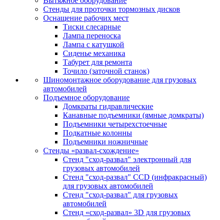
Вытяжное оборудование
Стенды для проточки тормозных дисков
Оснащение рабочих мест
Тиски слесарные
Лампа переноска
Лампа с катушкой
Сиденье механика
Табурет для ремонта
Точило (заточной станок)
Шиномонтажное оборудование для грузовых
автомобилей
Подъемное оборудование
Домкраты гидравлические
Канавные подъемники (ямные домкраты)
Подъемники четырехстоечные
Подкатные колонны
Подъемники ножничные
Стенды «развал-схождение»
Стенд "сход-развал" электронный для
грузовых автомобилей
Стенд "сход-развал" CCD (инфракрасный)
для грузовых автомобилей
Стенд "сход-развал" для грузовых
автомобилей
Стенд «сход-развал» 3D для грузовых