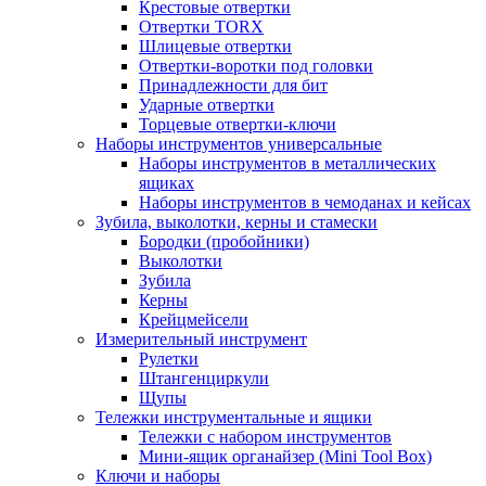
Крестовые отвертки
Отвертки TORX
Шлицевые отвертки
Отвертки-воротки под головки
Принадлежности для бит
Ударные отвертки
Торцевые отвертки-ключи
Наборы инструментов универсальные
Наборы инструментов в металлических
ящиках
Наборы инструментов в чемоданах и кейсах
Зубила, выколотки, керны и стамески
Бородки (пробойники)
Выколотки
Зубила
Керны
Крейцмейсели
Измерительный инструмент
Рулетки
Штангенциркули
Щупы
Тележки инструментальные и ящики
Тележки с набором инструментов
Мини-ящик органайзер (Mini Tool Box)
Ключи и наборы