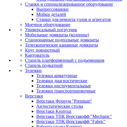
Станки и специализированное оборудование
Выпрессовщики
Мойки деталей
Станки для ремонта узлов и агрегатов
Моечное оборудование
Универсальный погрузчик
Мобильные домкраты (колонны)
Стационарные подпольные домкраты
Телескопические канавные домкраты
Круг поворотный
Кантователь
Стапель платформенный с подъемником
Стапель подкатной
Тележки
Тележки арматурные
Тележки диагностические
Тележки инструментальные
Тележки транспортировочные
Верстаки
Верстаки Феррум "Premium"
Антистатические столы
Верстаки Kronvuz
Верстаки ТПК Верстакофф "Mechanic"
Верстаки ТПК Верстакофф "Fabric"
Рабочие столы Kronvuz