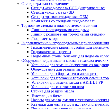
Стенды «развал-схождения»
Стенды «сход-развал» CCD (инфракрасные)
Стенды «сход-развал» 3D
Стенды «развал-схождения» ОЕМ
Комплекты со стендами "сход-развал"
Тормозные стенды и диагностические линии
Линии с площадочными стендами
Линии с роликовыми тормозными стендами
Люфт-детекторы
Гидравлические и грузоподъемные приспособления
Гидравлические краны и стойки для снятия/ус
Гидравлические прессы
Подъемные столы, тележки для подъема колес
Оборудование для замены масла и технологических
Установки для замены / перекачки охлаждаю
Оборудование для раздачи масел
Установки для сбора масел и антифриза
Установки для прокачки тормозов /замены то
Установки для замены масла в АКПП, ГУР
Установки для откачки топлива
Стойка для раздачи масла
Тележки для бочек
Насосы для масла, смазки и технологических
Катушки для масла и других технологических
Пистолеты раздаточные и счетчики