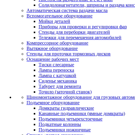
Солидолонагнетатели, шприцы и раздача кон
Автоматическая система раздачи масла
Вспомогательное оборудование
Мойки деталей
Приборы для проверки и регулировки фар
Стенды для переборки двигателей
Тележки для перемещения автомобилей
Компрессорное оборудование
Вытяжное оборудование
Стенды для проточки тормозных дисков
Оснащение рабочих мест
Тиски слесарные
Лампа переноска
Лампа с катушкой
Сиденье механика
Табурет для ремонта
Точило (заточной станок)
Шиномонтажное оборудование для грузовых автом
Подъемное оборудование
Домкраты гидравлические
Канавные подъемники (ямные домкраты)
Подъемники четырехстоечные
Подкатные колонны
Подъемники ножничные