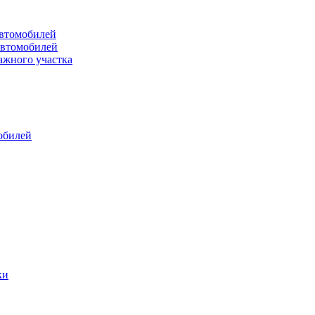
втомобилей
автомобилей
ажного участка
обилей
ки