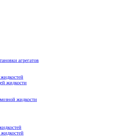
тановки агрегатов
 жидкостей
щей жидкости
рмозной жидкости
 жидкостей
 жидкостей