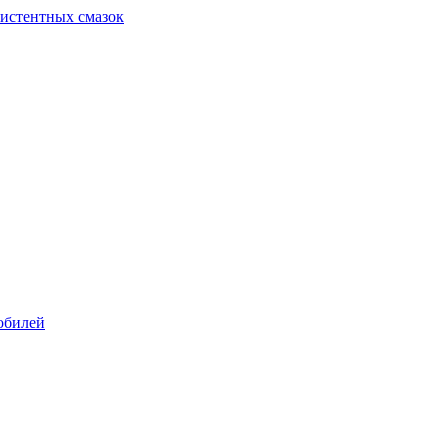
систентных смазок
обилей