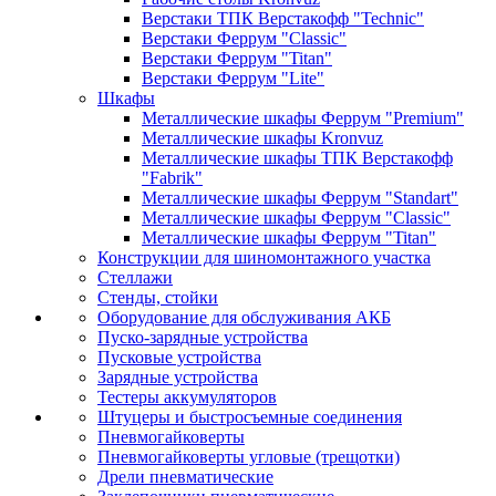
Верстаки ТПК Верстакофф "Technic"
Верстаки Феррум "Classic"
Верстаки Феррум "Titan"
Верстаки Феррум "Lite"
Шкафы
Металлические шкафы Феррум "Premium"
Металлические шкафы Kronvuz
Металлические шкафы ТПК Верстакофф
"Fabrik"
Металлические шкафы Феррум "Standart"
Металлические шкафы Феррум "Classic"
Металлические шкафы Феррум "Titan"
Конструкции для шиномонтажного участка
Стеллажи
Стенды, стойки
Оборудование для обслуживания АКБ
Пуско-зарядные устройства
Пусковые устройства
Зарядные устройства
Тестеры аккумуляторов
Штуцеры и быстросъемные соединения
Пневмогайковерты
Пневмогайковерты угловые (трещотки)
Дрели пневматические