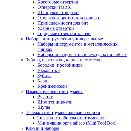
Крестовые отвертки
Отвертки TORX
Шлицевые отвертки
Отвертки-воротки под головки
Принадлежности для бит
Ударные отвертки
Торцевые отвертки-ключи
Наборы инструментов универсальные
Наборы инструментов в металлических
ящиках
Наборы инструментов в чемоданах и кейсах
Зубила, выколотки, керны и стамески
Бородки (пробойники)
Выколотки
Зубила
Керны
Крейцмейсели
Измерительный инструмент
Рулетки
Штангенциркули
Щупы
Тележки инструментальные и ящики
Тележки с набором инструментов
Мини-ящик органайзер (Mini Tool Box)
Ключи и наборы