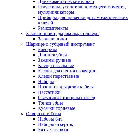
Динамометрические ключи
Редукторы, усилители крутящего момента,
мультипликаторы
Приборы для проверки динамометрических
ключей
Ремкомплекты
Заклепочники, дыроколы, степлеры
Заклепочники
Шарнирно-губцевый инструмент
Бокорезы
Длинногубцы
Зажимы ручные
Клещи вязальные
Клещи для снятия изоляции
Клещи переставные
Наборы
Ножницы для резки кабеля
Пассатижи
Съемники стопорных колец
Тонкогубцы
Кусачки торцевые
Отвертки и биты
Наборы бит
Наборы отверток
Биты / вставки