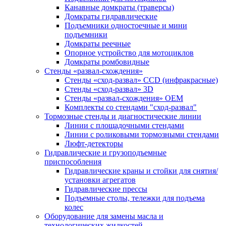
Канавные домкраты (траверсы)
Домкраты гидравлические
Подъемники одностоечные и мини
подъемники
Домкраты реечные
Опорное устройство для мотоциклов
Домкраты ромбовидные
Стенды «развал-схождения»
Стенды «сход-развал» CCD (инфракрасные)
Стенды «сход-развал» 3D
Стенды «развал-схождения» ОЕМ
Комплекты со стендами "сход-развал"
Тормозные стенды и диагностические линии
Линии с площадочными стендами
Линии с роликовыми тормозными стендами
Люфт-детекторы
Гидравлические и грузоподъемные
приспособления
Гидравлические краны и стойки для снятия/
установки агрегатов
Гидравлические прессы
Подъемные столы, тележки для подъема
колес
Оборудование для замены масла и
технологических жидкостей