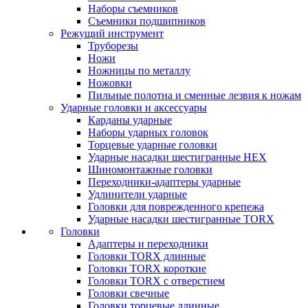
Наборы съемников
Съемники подшипников
Режущий инструмент
Труборезы
Ножи
Ножницы по металлу
Ножовки
Пильные полотна и сменные лезвия к ножам
Ударные головки и аксессуары
Карданы ударные
Наборы ударных головок
Торцевые ударные головки
Ударные насадки шестигранные HEX
Шиномонтажные головки
Переходники-адаптеры ударные
Удлинители ударные
Головки для поврежденного крепежа
Ударные насадки шестигранные TORX
Головки
Адаптеры и переходники
Головки TORX длинные
Головки TORX короткие
Головки TORX с отверстием
Головки свечные
Головки торцевые длинные