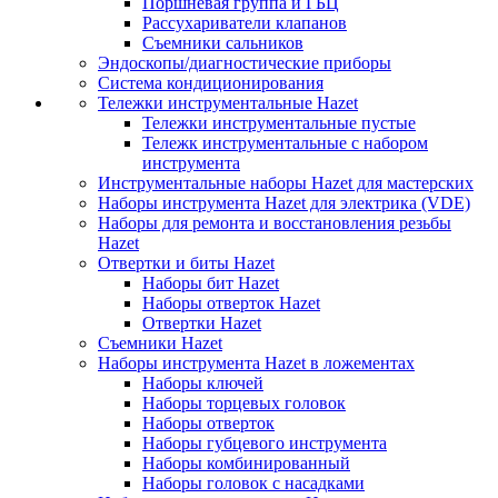
Поршневая группа и ГБЦ
Рассухариватели клапанов
Съемники сальников
Эндоскопы/диагностические приборы
Система кондиционирования
Тележки инструментальные Hazet
Тележки инструментальные пустые
Тележк инструментальные с набором
инструмента
Инструментальные наборы Hazet для мастерских
Наборы инструмента Hazet для электрика (VDE)
Наборы для ремонта и восстановления резьбы
Hazet
Отвертки и биты Hazet
Наборы бит Hazet
Наборы отверток Hazet
Отвертки Hazet
Съемники Hazet
Наборы инструмента Hazet в ложементах
Наборы ключей
Наборы торцевых головок
Наборы отверток
Наборы губцевого инструмента
Наборы комбинированный
Наборы головок с насадками