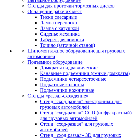
Вытяжное оборудование
Стенды для проточки тормозных дисков
Оснащение рабочих мест
Тиски слесарные
Лампа переноска
Лампа с катушкой
Сиденье механика
Табурет для ремонта
Точило (заточной станок)
Шиномонтажное оборудование для грузовых
автомобилей
Подъемное оборудование
Домкраты гидравлические
Канавные подъемники (ямные домкраты)
Подъемники четырехстоечные
Подкатные колонны
Подъемники ножничные
Стенды «развал-схождение»
Стенд "сход-развал" электронный для
грузовых автомобилей
Стенд "сход-развал" CCD (инфракрасный)
для грузовых автомобилей
Стенд "сход-развал" для грузовых
автомобилей
Стенд «сход-развал» 3D для грузовых