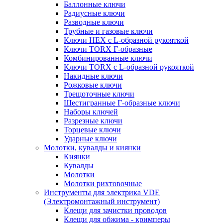
Баллонные ключи
Радиусные ключи
Разводные ключи
Трубные и газовые ключи
Ключи HEX с L-образной рукояткой
Ключи TORX Г-образные
Комбинированные ключи
Ключи TORX с L-образной рукояткой
Накидные ключи
Рожковые ключи
Трещоточные ключи
Шестигранные Г-образные ключи
Наборы ключей
Разрезные ключи
Торцевые ключи
Ударные ключи
Молотки, кувалды и киянки
Киянки
Кувалды
Молотки
Молотки рихтовочные
Инструменты для электрика VDE
(Электромонтажный инструмент)
Клещи для зачистки проводов
Клещи для обжима - кримперы