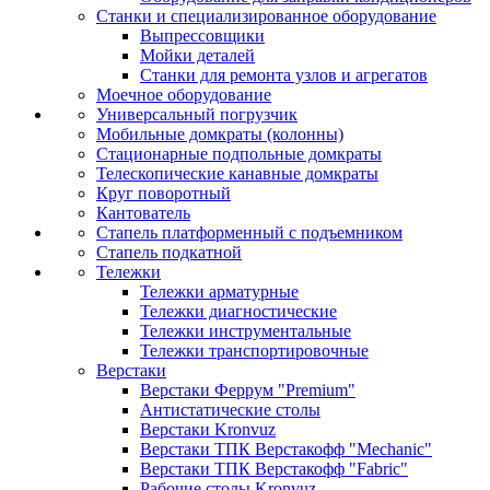
Станки и специализированное оборудование
Выпрессовщики
Мойки деталей
Станки для ремонта узлов и агрегатов
Моечное оборудование
Универсальный погрузчик
Мобильные домкраты (колонны)
Стационарные подпольные домкраты
Телескопические канавные домкраты
Круг поворотный
Кантователь
Стапель платформенный с подъемником
Стапель подкатной
Тележки
Тележки арматурные
Тележки диагностические
Тележки инструментальные
Тележки транспортировочные
Верстаки
Верстаки Феррум "Premium"
Антистатические столы
Верстаки Kronvuz
Верстаки ТПК Верстакофф "Mechanic"
Верстаки ТПК Верстакофф "Fabric"
Рабочие столы Kronvuz