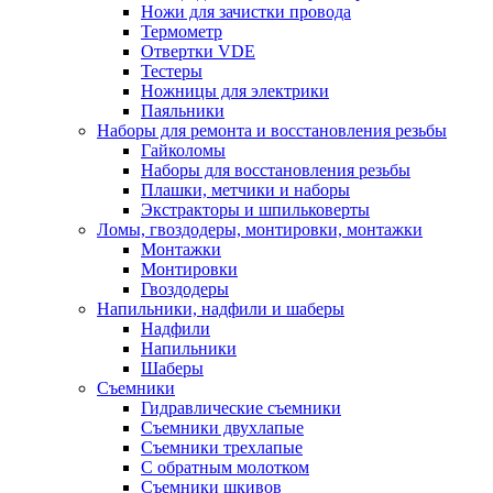
Ножи для зачистки провода
Термометр
Отвертки VDE
Тестеры
Ножницы для электрики
Паяльники
Наборы для ремонта и восстановления резьбы
Гайколомы
Наборы для восстановления резьбы
Плашки, метчики и наборы
Экстракторы и шпильковерты
Ломы, гвоздодеры, монтировки, монтажки
Монтажки
Монтировки
Гвоздодеры
Напильники, надфили и шаберы
Надфили
Напильники
Шаберы
Съемники
Гидравлические съемники
Съемники двухлапые
Съемники трехлапые
С обратным молотком
Съемники шкивов