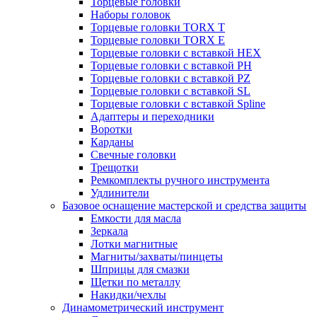
Торцевые головки
Наборы головок
Торцевые головки TORX T
Торцевые головки TORX Е
Торцевые головки с вставкой HEX
Торцевые головки с вставкой PH
Торцевые головки с вставкой PZ
Торцевые головки с вставкой SL
Торцевые головки с вставкой Spline
Адаптеры и переходники
Воротки
Карданы
Свечные головки
Трещотки
Ремкомплекты ручного инструмента
Удлинители
Базовое оснащение мастерской и средства защиты
Емкости для масла
Зеркала
Лотки магнитные
Магниты/захваты/пинцеты
Шприцы для смазки
Щетки по металлу
Накидки/чехлы
Динамометрический инструмент