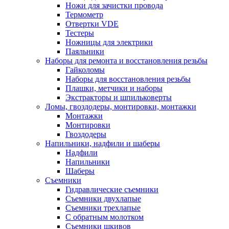
Ножи для зачистки провода
Термометр
Отвертки VDE
Тестеры
Ножницы для электрики
Паяльники
Наборы для ремонта и восстановления резьбы
Гайколомы
Наборы для восстановления резьбы
Плашки, метчики и наборы
Экстракторы и шпильковерты
Ломы, гвоздодеры, монтировки, монтажки
Монтажки
Монтировки
Гвоздодеры
Напильники, надфили и шаберы
Надфили
Напильники
Шаберы
Съемники
Гидравлические съемники
Съемники двухлапые
Съемники трехлапые
С обратным молотком
Съемники шкивов