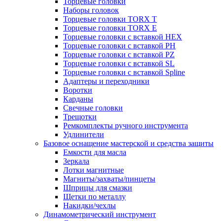
Торцевые головки
Наборы головок
Торцевые головки TORX T
Торцевые головки TORX Е
Торцевые головки с вставкой HEX
Торцевые головки с вставкой PH
Торцевые головки с вставкой PZ
Торцевые головки с вставкой SL
Торцевые головки с вставкой Spline
Адаптеры и переходники
Воротки
Карданы
Свечные головки
Трещотки
Ремкомплекты ручного инструмента
Удлинители
Базовое оснащение мастерской и средства защиты
Емкости для масла
Зеркала
Лотки магнитные
Магниты/захваты/пинцеты
Шприцы для смазки
Щетки по металлу
Накидки/чехлы
Динамометрический инструмент