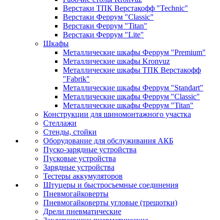
Верстаки ТПК Верстакофф "Technic"
Верстаки Феррум "Classic"
Верстаки Феррум "Titan"
Верстаки Феррум "Lite"
Шкафы
Металлические шкафы Феррум "Premium"
Металлические шкафы Kronvuz
Металлические шкафы ТПК Верстакофф
"Fabrik"
Металлические шкафы Феррум "Standart"
Металлические шкафы Феррум "Classic"
Металлические шкафы Феррум "Titan"
Конструкции для шиномонтажного участка
Стеллажи
Стенды, стойки
Оборудование для обслуживания АКБ
Пуско-зарядные устройства
Пусковые устройства
Зарядные устройства
Тестеры аккумуляторов
Штуцеры и быстросъемные соединения
Пневмогайковерты
Пневмогайковерты угловые (трещотки)
Дрели пневматические