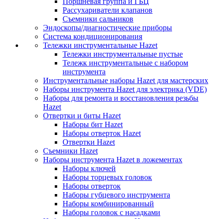
Поршневая группа и ГБЦ
Рассухариватели клапанов
Съемники сальников
Эндоскопы/диагностические приборы
Система кондиционирования
Тележки инструментальные Hazet
Тележки инструментальные пустые
Тележк инструментальные с набором
инструмента
Инструментальные наборы Hazet для мастерских
Наборы инструмента Hazet для электрика (VDE)
Наборы для ремонта и восстановления резьбы
Hazet
Отвертки и биты Hazet
Наборы бит Hazet
Наборы отверток Hazet
Отвертки Hazet
Съемники Hazet
Наборы инструмента Hazet в ложементах
Наборы ключей
Наборы торцевых головок
Наборы отверток
Наборы губцевого инструмента
Наборы комбинированный
Наборы головок с насадками