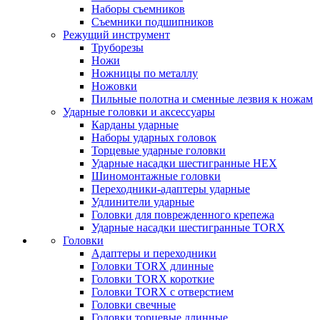
Наборы съемников
Съемники подшипников
Режущий инструмент
Труборезы
Ножи
Ножницы по металлу
Ножовки
Пильные полотна и сменные лезвия к ножам
Ударные головки и аксессуары
Карданы ударные
Наборы ударных головок
Торцевые ударные головки
Ударные насадки шестигранные HEX
Шиномонтажные головки
Переходники-адаптеры ударные
Удлинители ударные
Головки для поврежденного крепежа
Ударные насадки шестигранные TORX
Головки
Адаптеры и переходники
Головки TORX длинные
Головки TORX короткие
Головки TORX с отверстием
Головки свечные
Головки торцевые длинные