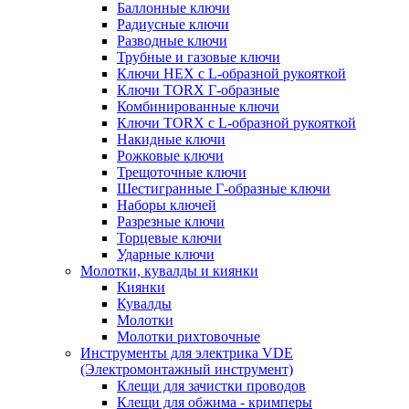
Баллонные ключи
Радиусные ключи
Разводные ключи
Трубные и газовые ключи
Ключи HEX с L-образной рукояткой
Ключи TORX Г-образные
Комбинированные ключи
Ключи TORX с L-образной рукояткой
Накидные ключи
Рожковые ключи
Трещоточные ключи
Шестигранные Г-образные ключи
Наборы ключей
Разрезные ключи
Торцевые ключи
Ударные ключи
Молотки, кувалды и киянки
Киянки
Кувалды
Молотки
Молотки рихтовочные
Инструменты для электрика VDE
(Электромонтажный инструмент)
Клещи для зачистки проводов
Клещи для обжима - кримперы