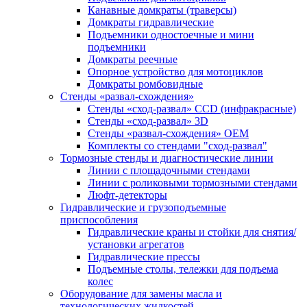
Канавные домкраты (траверсы)
Домкраты гидравлические
Подъемники одностоечные и мини
подъемники
Домкраты реечные
Опорное устройство для мотоциклов
Домкраты ромбовидные
Стенды «развал-схождения»
Стенды «сход-развал» CCD (инфракрасные)
Стенды «сход-развал» 3D
Стенды «развал-схождения» ОЕМ
Комплекты со стендами "сход-развал"
Тормозные стенды и диагностические линии
Линии с площадочными стендами
Линии с роликовыми тормозными стендами
Люфт-детекторы
Гидравлические и грузоподъемные
приспособления
Гидравлические краны и стойки для снятия/
установки агрегатов
Гидравлические прессы
Подъемные столы, тележки для подъема
колес
Оборудование для замены масла и
технологических жидкостей