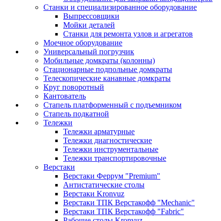
Станки и специализированное оборудование
Выпрессовщики
Мойки деталей
Станки для ремонта узлов и агрегатов
Моечное оборудование
Универсальный погрузчик
Мобильные домкраты (колонны)
Стационарные подпольные домкраты
Телескопические канавные домкраты
Круг поворотный
Кантователь
Стапель платформенный с подъемником
Стапель подкатной
Тележки
Тележки арматурные
Тележки диагностические
Тележки инструментальные
Тележки транспортировочные
Верстаки
Верстаки Феррум "Premium"
Антистатические столы
Верстаки Kronvuz
Верстаки ТПК Верстакофф "Mechanic"
Верстаки ТПК Верстакофф "Fabric"
Рабочие столы Kronvuz