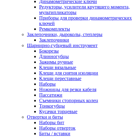
Динамометрические ключи
Редукторы, усилители крутящего момента,
мультипликаторы
Приборы для проверки динамометрических
ключей
Ремкомплекты
Заклепочники, дыроколы, степлеры
Заклепочники
Шарнирно-губцевый инструмент
Бокорезы
Длинногубцы
Зажимы ручные
Клещи вязальные
Клещи для снятия изоляции
Клещи переставные
Наборы
Ножницы для резки кабеля
Пассатижи
Съемники стопорных колец
Тонкогубцы
Кусачки торцевые
Отвертки и биты
Наборы бит
Наборы отверток
Биты / вставки