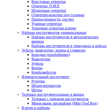
Крестовые отвертки
Отвертки TORX
Шлицевые отвертки
Отвертки-воротки под головки
Принадлежности для бит
Ударные отвертки
Торцевые отвертки-ключи
Наборы инструментов универсальные
Наборы инструментов в металлических
ящиках
Наборы инструментов в чемоданах и кейсах
Зубила, выколотки, керны и стамески
Бородки (пробойники)
Выколотки
Зубила
Керны
Крейцмейсели
Измерительный инструмент
Рулетки
Штангенциркули
Щупы
Тележки инструментальные и ящики
Тележки с набором инструментов
Мини-ящик органайзер (Mini Tool Box)
Ключи и наборы