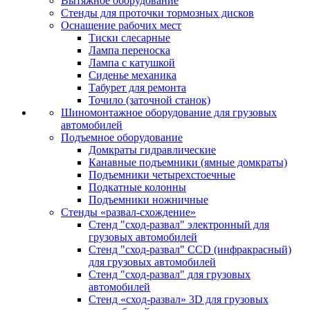
Вытяжное оборудование
Стенды для проточки тормозных дисков
Оснащение рабочих мест
Тиски слесарные
Лампа переноска
Лампа с катушкой
Сиденье механика
Табурет для ремонта
Точило (заточной станок)
Шиномонтажное оборудование для грузовых
автомобилей
Подъемное оборудование
Домкраты гидравлические
Канавные подъемники (ямные домкраты)
Подъемники четырехстоечные
Подкатные колонны
Подъемники ножничные
Стенды «развал-схождение»
Стенд "сход-развал" электронный для
грузовых автомобилей
Стенд "сход-развал" CCD (инфракрасный)
для грузовых автомобилей
Стенд "сход-развал" для грузовых
автомобилей
Стенд «сход-развал» 3D для грузовых