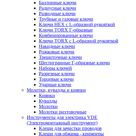
Баллонные ключи
Радиусные ключи
Разводные ключи
Трубные и газовые ключи
Ключи HEX с L-образной рукояткой
Ключи TORX Г-образные
Комбинированные ключи
Ключи TORX с L-образной рукояткой
Накидные ключи
Рожковые ключи
Трещоточные ключи
Шестигранные Г-образные ключи
Наборы ключей
Разрезные ключи
Торцевые ключи
Ударные ключи
Молотки, кувалды и киянки
Киянки
Кувалды
Молотки
Молотки рихтовочные
Инструменты для электрика VDE
(Электромонтажный инструмент)
Клещи для зачистки проводов
Клещи для обжима - кримперы