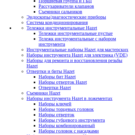
Поршневая группа и ГБЦ
Рассухариватели клапанов
Съемники сальников
Эндоскопы/диагностические приборы
Система кондиционирования
Тележки инструментальные Hazet
Тележки инструментальные пустые
Тележк инструментальные с набором
инструмента
Инструментальные наборы Hazet для мастерских
Наборы инструмента Hazet для электрика (VDE)
Наборы для ремонта и восстановления резьбы
Hazet
Отвертки и биты Hazet
Наборы бит Hazet
Наборы отверток Hazet
Отвертки Hazet
Съемники Hazet
Наборы инструмента Hazet в ложементах
Наборы ключей
Наборы торцевых головок
Наборы отверток
Наборы губцевого инструмента
Наборы комбинированный
Наборы головок с насадками