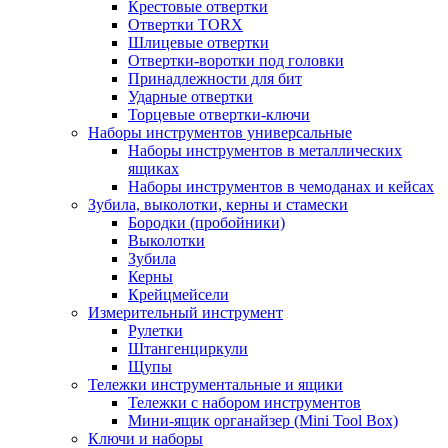
Крестовые отвертки
Отвертки TORX
Шлицевые отвертки
Отвертки-воротки под головки
Принадлежности для бит
Ударные отвертки
Торцевые отвертки-ключи
Наборы инструментов универсальные
Наборы инструментов в металлических
ящиках
Наборы инструментов в чемоданах и кейсах
Зубила, выколотки, керны и стамески
Бородки (пробойники)
Выколотки
Зубила
Керны
Крейцмейсели
Измерительный инструмент
Рулетки
Штангенциркули
Щупы
Тележки инструментальные и ящики
Тележки с набором инструментов
Мини-ящик органайзер (Mini Tool Box)
Ключи и наборы