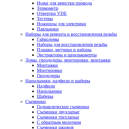
Ножи для зачистки провода
Термометр
Отвертки VDE
Тестеры
Ножницы для электрики
Паяльники
Наборы для ремонта и восстановления резьбы
Гайколомы
Наборы для восстановления резьбы
Плашки, метчики и наборы
Экстракторы и шпильковерты
Ломы, гвоздодеры, монтировки, монтажки
Монтажки
Монтировки
Гвоздодеры
Напильники, надфили и шаберы
Надфили
Напильники
Шаберы
Съемники
Гидравлические съемники
Съемники двухлапые
Съемники трехлапые
С обратным молотком
Съемники шкивов