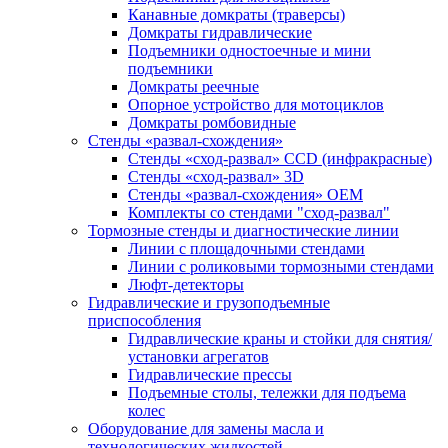
Канавные домкраты (траверсы)
Домкраты гидравлические
Подъемники одностоечные и мини
подъемники
Домкраты реечные
Опорное устройство для мотоциклов
Домкраты ромбовидные
Стенды «развал-схождения»
Стенды «сход-развал» CCD (инфракрасные)
Стенды «сход-развал» 3D
Стенды «развал-схождения» ОЕМ
Комплекты со стендами "сход-развал"
Тормозные стенды и диагностические линии
Линии с площадочными стендами
Линии с роликовыми тормозными стендами
Люфт-детекторы
Гидравлические и грузоподъемные
приспособления
Гидравлические краны и стойки для снятия/
установки агрегатов
Гидравлические прессы
Подъемные столы, тележки для подъема
колес
Оборудование для замены масла и
технологических жидкостей