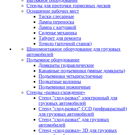
Вытяжное оборудование
Стенды для проточки тормозных дисков
Оснащение рабочих мест
Тиски слесарные
Лампа переноска
Лампа с катушкой
Сиденье механика
Табурет для ремонта
Точило (заточной станок)
Шиномонтажное оборудование для грузовых
автомобилей
Подъемное оборудование
Домкраты гидравлические
Канавные подъемники (ямные домкраты)
Подъемники четырехстоечные
Подкатные колонны
Подъемники ножничные
Стенды «развал-схождение»
Стенд "сход-развал" электронный для
грузовых автомобилей
Стенд "сход-развал" CCD (инфракрасный)
для грузовых автомобилей
Стенд "сход-развал" для грузовых
автомобилей
Стенд «сход-развал» 3D для грузовых