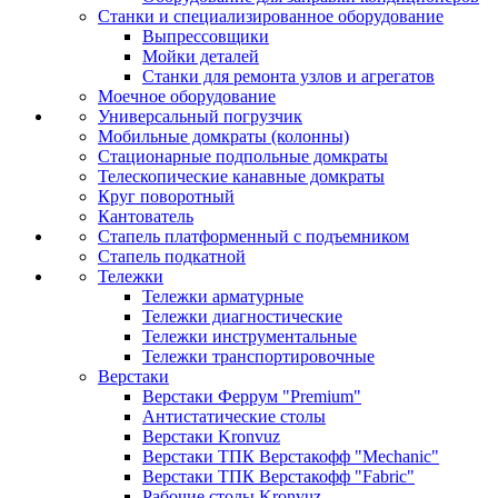
Станки и специализированное оборудование
Выпрессовщики
Мойки деталей
Станки для ремонта узлов и агрегатов
Моечное оборудование
Универсальный погрузчик
Мобильные домкраты (колонны)
Стационарные подпольные домкраты
Телескопические канавные домкраты
Круг поворотный
Кантователь
Стапель платформенный с подъемником
Стапель подкатной
Тележки
Тележки арматурные
Тележки диагностические
Тележки инструментальные
Тележки транспортировочные
Верстаки
Верстаки Феррум "Premium"
Антистатические столы
Верстаки Kronvuz
Верстаки ТПК Верстакофф "Mechanic"
Верстаки ТПК Верстакофф "Fabric"
Рабочие столы Kronvuz