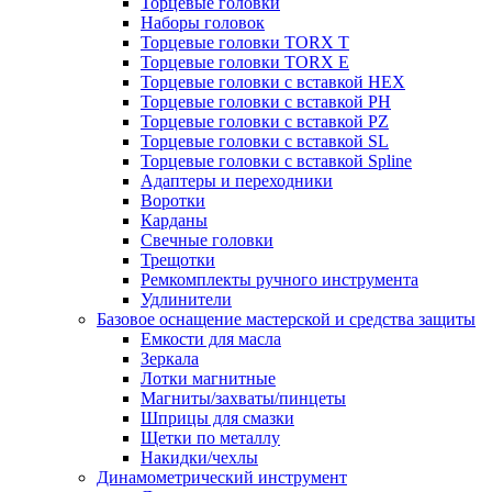
Торцевые головки
Наборы головок
Торцевые головки TORX T
Торцевые головки TORX Е
Торцевые головки с вставкой HEX
Торцевые головки с вставкой PH
Торцевые головки с вставкой PZ
Торцевые головки с вставкой SL
Торцевые головки с вставкой Spline
Адаптеры и переходники
Воротки
Карданы
Свечные головки
Трещотки
Ремкомплекты ручного инструмента
Удлинители
Базовое оснащение мастерской и средства защиты
Емкости для масла
Зеркала
Лотки магнитные
Магниты/захваты/пинцеты
Шприцы для смазки
Щетки по металлу
Накидки/чехлы
Динамометрический инструмент