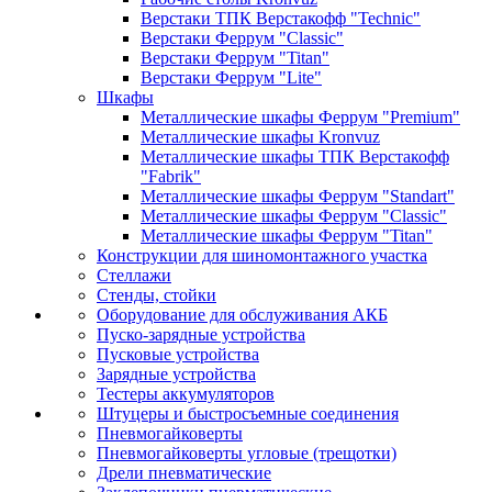
Верстаки ТПК Верстакофф "Technic"
Верстаки Феррум "Classic"
Верстаки Феррум "Titan"
Верстаки Феррум "Lite"
Шкафы
Металлические шкафы Феррум "Premium"
Металлические шкафы Kronvuz
Металлические шкафы ТПК Верстакофф
"Fabrik"
Металлические шкафы Феррум "Standart"
Металлические шкафы Феррум "Classic"
Металлические шкафы Феррум "Titan"
Конструкции для шиномонтажного участка
Стеллажи
Стенды, стойки
Оборудование для обслуживания АКБ
Пуско-зарядные устройства
Пусковые устройства
Зарядные устройства
Тестеры аккумуляторов
Штуцеры и быстросъемные соединения
Пневмогайковерты
Пневмогайковерты угловые (трещотки)
Дрели пневматические