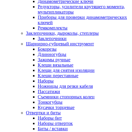
Динамометрические ключи
Редукторы, усилители крутящего момента,
мультипликаторы
Приборы для проверки динамометрических
ключей
Ремкомплекты
Заклепочники, дыроколы, степлеры
Заклепочники
Шарнирно-губцевый инструмент
Бокорезы
Длинногубцы
Зажимы ручные
Клещи вязальные
Клещи для снятия изоляции
Клещи переставные
Наборы
Ножницы для резки кабеля
Пассатижи
Съемники стопорных колец
Тонкогубцы
Кусачки торцевые
Отвертки и биты
Наборы бит
Наборы отверток
Биты / вставки