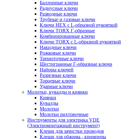
Баллонные ключи
Радиусные ключи
Разводные ключи
Трубные и газовые ключи
Ключи HEX с L-образной рукояткой
Ключи TORX Г-образные
Комбинированные ключи
Ключи TORX с L-образной рукояткой
Накидные ключи
Рожковые ключи
Трещоточные ключи
Шестигранные Г-образные ключи
Наборы ключей
Разрезные ключи
Торцевые ключи
Ударные ключи
Молотки, кувалды и киянки
Киянки
Кувалды
Молотки
Молотки рихтовочные
Инструменты для электрика VDE
(Электромонтажный инструмент)
Клещи для зачистки проводов
Клещи для обжима - кримперы