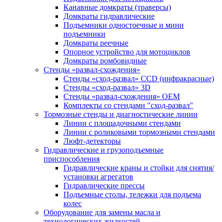
Канавные домкраты (траверсы)
Домкраты гидравлические
Подъемники одностоечные и мини
подъемники
Домкраты реечные
Опорное устройство для мотоциклов
Домкраты ромбовидные
Стенды «развал-схождения»
Стенды «сход-развал» CCD (инфракрасные)
Стенды «сход-развал» 3D
Стенды «развал-схождения» ОЕМ
Комплекты со стендами "сход-развал"
Тормозные стенды и диагностические линии
Линии с площадочными стендами
Линии с роликовыми тормозными стендами
Люфт-детекторы
Гидравлические и грузоподъемные
приспособления
Гидравлические краны и стойки для снятия/
установки агрегатов
Гидравлические прессы
Подъемные столы, тележки для подъема
колес
Оборудование для замены масла и
технологических жидкостей