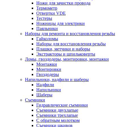
Ножи для зачистки провода
Термометр
Отвертки VDE
Тестеры
Ножницы для электрики
Паяльники
Наборы для ремонта и восстановления резьбы
Гайколомы
Наборы для восстановления резьбы
Плашки, метчики и наборы
Экстракторы и шпильковерты
Ломы, гвоздодеры, монтировки, монтажки
Монтажки
Монтировки
Гвоздодеры
Напильники, надфили и шаберы
Надфили
Напильники
Шаберы
Съемники
Гидравлические съемники
Съемники двухлапые
Съемники трехлапые
С обратным молотком
Съемники шкивов