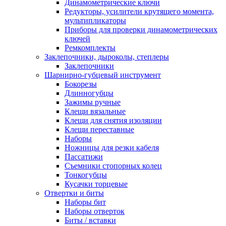
Динамометрические ключи
Редукторы, усилители крутящего момента,
мультипликаторы
Приборы для проверки динамометрических
ключей
Ремкомплекты
Заклепочники, дыроколы, степлеры
Заклепочники
Шарнирно-губцевый инструмент
Бокорезы
Длинногубцы
Зажимы ручные
Клещи вязальные
Клещи для снятия изоляции
Клещи переставные
Наборы
Ножницы для резки кабеля
Пассатижи
Съемники стопорных колец
Тонкогубцы
Кусачки торцевые
Отвертки и биты
Наборы бит
Наборы отверток
Биты / вставки