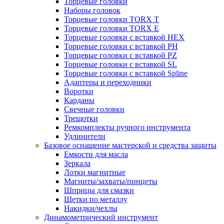
Торцевые головки
Наборы головок
Торцевые головки TORX T
Торцевые головки TORX Е
Торцевые головки с вставкой HEX
Торцевые головки с вставкой PH
Торцевые головки с вставкой PZ
Торцевые головки с вставкой SL
Торцевые головки с вставкой Spline
Адаптеры и переходники
Воротки
Карданы
Свечные головки
Трещотки
Ремкомплекты ручного инструмента
Удлинители
Базовое оснащение мастерской и средства защиты
Емкости для масла
Зеркала
Лотки магнитные
Магниты/захваты/пинцеты
Шприцы для смазки
Щетки по металлу
Накидки/чехлы
Динамометрический инструмент