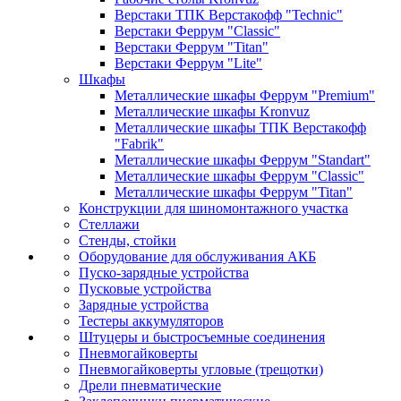
Верстаки ТПК Верстакофф "Technic"
Верстаки Феррум "Classic"
Верстаки Феррум "Titan"
Верстаки Феррум "Lite"
Шкафы
Металлические шкафы Феррум "Premium"
Металлические шкафы Kronvuz
Металлические шкафы ТПК Верстакофф
"Fabrik"
Металлические шкафы Феррум "Standart"
Металлические шкафы Феррум "Classic"
Металлические шкафы Феррум "Titan"
Конструкции для шиномонтажного участка
Стеллажи
Стенды, стойки
Оборудование для обслуживания АКБ
Пуско-зарядные устройства
Пусковые устройства
Зарядные устройства
Тестеры аккумуляторов
Штуцеры и быстросъемные соединения
Пневмогайковерты
Пневмогайковерты угловые (трещотки)
Дрели пневматические