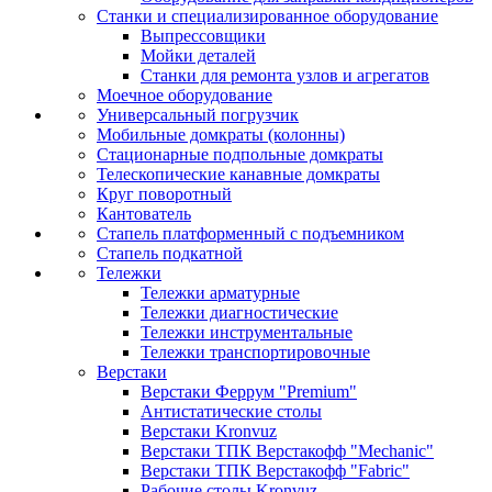
Станки и специализированное оборудование
Выпрессовщики
Мойки деталей
Станки для ремонта узлов и агрегатов
Моечное оборудование
Универсальный погрузчик
Мобильные домкраты (колонны)
Стационарные подпольные домкраты
Телескопические канавные домкраты
Круг поворотный
Кантователь
Стапель платформенный с подъемником
Стапель подкатной
Тележки
Тележки арматурные
Тележки диагностические
Тележки инструментальные
Тележки транспортировочные
Верстаки
Верстаки Феррум "Premium"
Антистатические столы
Верстаки Kronvuz
Верстаки ТПК Верстакофф "Mechanic"
Верстаки ТПК Верстакофф "Fabric"
Рабочие столы Kronvuz