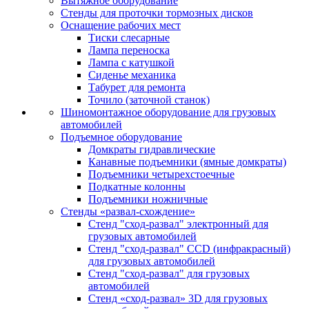
Вытяжное оборудование
Стенды для проточки тормозных дисков
Оснащение рабочих мест
Тиски слесарные
Лампа переноска
Лампа с катушкой
Сиденье механика
Табурет для ремонта
Точило (заточной станок)
Шиномонтажное оборудование для грузовых
автомобилей
Подъемное оборудование
Домкраты гидравлические
Канавные подъемники (ямные домкраты)
Подъемники четырехстоечные
Подкатные колонны
Подъемники ножничные
Стенды «развал-схождение»
Стенд "сход-развал" электронный для
грузовых автомобилей
Стенд "сход-развал" CCD (инфракрасный)
для грузовых автомобилей
Стенд "сход-развал" для грузовых
автомобилей
Стенд «сход-развал» 3D для грузовых