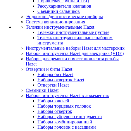
Поршневая группа и ГБЦ
Рассухариватели клапанов
Съемники сальников
Эндоскопы/диагностические приборы
Система кондиционирования
Тележки инструментальные Hazet
Тележки инструментальные пустые
Тележк инструментальные с набором
инструмента
Инструментальные наборы Hazet для мастерских
Наборы инструмента Hazet для электрика (VDE)
Наборы для ремонта и восстановления резьбы
Hazet
Отвертки и биты Hazet
Наборы бит Hazet
Наборы отверток Hazet
Отвертки Hazet
Съемники Hazet
Наборы инструмента Hazet в ложементах
Наборы ключей
Наборы торцевых головок
Наборы отверток
Наборы губцевого инструмента
Наборы комбинированный
Наборы головок с насадками