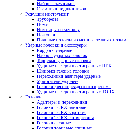
Наборы съемников
Съемники подшипников
Режущий инструмент
Труборезы
Ножи
Ножницы по металлу
Ножовки
Пильные полотна и сменные лезвия к ножам
Ударные головки и аксессуары
Карданы ударные
Наборы ударных головок
Торцевые ударные головки
Ударные насадки шестигранные HEX
Шиномонтажные головки
Переходники-адаптеры ударные
Удлинители ударные
Головки для поврежденного крепежа
Ударные насадки шестигранные TORX
Головки
Адаптеры и переходники
Головки TORX длинные
Головки TORX короткие
Головки TORX с отверстием
Головки свечные
Головки торцевые длинные