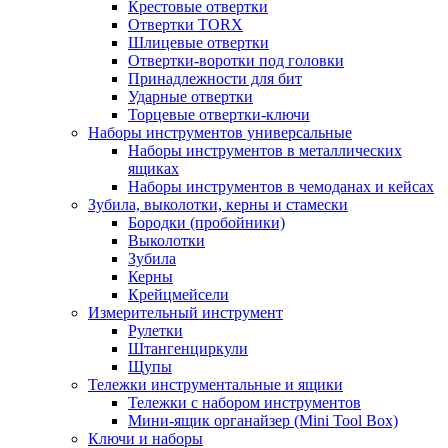
Крестовые отвертки
Отвертки TORX
Шлицевые отвертки
Отвертки-воротки под головки
Принадлежности для бит
Ударные отвертки
Торцевые отвертки-ключи
Наборы инструментов универсальные
Наборы инструментов в металлических
ящиках
Наборы инструментов в чемоданах и кейсах
Зубила, выколотки, керны и стамески
Бородки (пробойники)
Выколотки
Зубила
Керны
Крейцмейсели
Измерительный инструмент
Рулетки
Штангенциркули
Щупы
Тележки инструментальные и ящики
Тележки с набором инструментов
Мини-ящик органайзер (Mini Tool Box)
Ключи и наборы