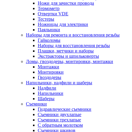
Ножи для зачистки провода
Термометр
Отвертки VDE
Тестеры
Ножницы для электрики
Паяльники
Наборы для ремонта и восстановления резьбы
Гайколомы
Наборы для восстановления резьбы
Плашки, метчики и наборы
Экстракторы и шпильковерты
Ломы, гвоздодеры, монтировки, монтажки
Монтажки
Монтировки
Гвоздодеры
Напильники, надфили и шаберы
Надфили
Напильники
Шаберы
Съемники
Гидравлические съемники
Съемники двухлапые
Съемники трехлапые
С обратным молотком
Съемники шкивов