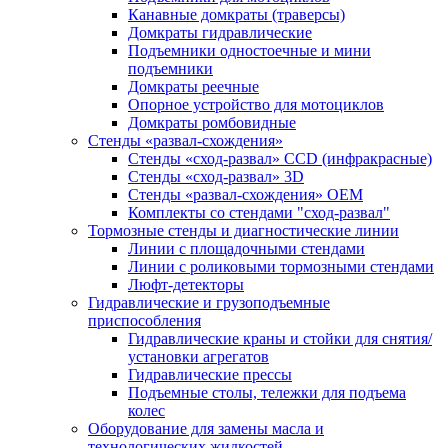
Канавные домкраты (траверсы)
Домкраты гидравлические
Подъемники одностоечные и мини
подъемники
Домкраты реечные
Опорное устройство для мотоциклов
Домкраты ромбовидные
Стенды «развал-схождения»
Стенды «сход-развал» CCD (инфракрасные)
Стенды «сход-развал» 3D
Стенды «развал-схождения» ОЕМ
Комплекты со стендами "сход-развал"
Тормозные стенды и диагностические линии
Линии с площадочными стендами
Линии с роликовыми тормозными стендами
Люфт-детекторы
Гидравлические и грузоподъемные
приспособления
Гидравлические краны и стойки для снятия/
установки агрегатов
Гидравлические прессы
Подъемные столы, тележки для подъема
колес
Оборудование для замены масла и
технологических жидкостей