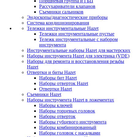
Поршневая группа и ГБЦ
Рассухариватели клапанов
Съемники сальников
Эндоскопы/диагностические приборы
Система кондиционирования
Тележки инструментальные Hazet
Тележки инструментальные пустые
Тележк инструментальные с набором
инструмента
Инструментальные наборы Hazet для мастерских
Наборы инструмента Hazet для электрика (VDE)
Наборы для ремонта и восстановления резьбы
Hazet
Отвертки и биты Hazet
Наборы бит Hazet
Наборы отверток Hazet
Отвертки Hazet
Съемники Hazet
Наборы инструмента Hazet в ложементах
Наборы ключей
Наборы торцевых головок
Наборы отверток
Наборы губцевого инструмента
Наборы комбинированный
Наборы головок с насадками