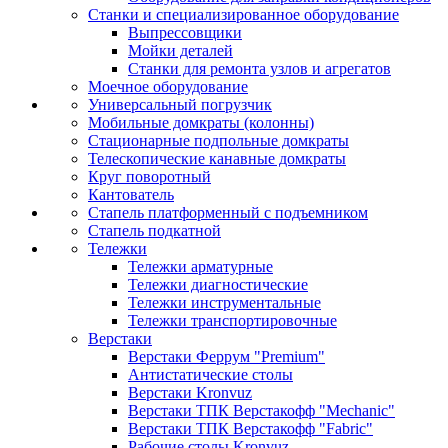
Станки и специализированное оборудование
Выпрессовщики
Мойки деталей
Станки для ремонта узлов и агрегатов
Моечное оборудование
Универсальный погрузчик
Мобильные домкраты (колонны)
Стационарные подпольные домкраты
Телескопические канавные домкраты
Круг поворотный
Кантователь
Стапель платформенный с подъемником
Стапель подкатной
Тележки
Тележки арматурные
Тележки диагностические
Тележки инструментальные
Тележки транспортировочные
Верстаки
Верстаки Феррум "Premium"
Антистатические столы
Верстаки Kronvuz
Верстаки ТПК Верстакофф "Mechanic"
Верстаки ТПК Верстакофф "Fabric"
Рабочие столы Kronvuz