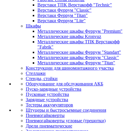
Верстаки ТПК Верстакофф "Technic"
Верстаки Феррум "Classic"
Верстаки Феррум "Titan"
Верстаки Феррум "Lite"
Шкафы
Металлические шкафы Феррум "Premium"
Металлические шкафы Kronvuz
Металлические шкафы ТПК Верстакофф
"Fabrik"
Металлические шкафы Феррум "Standart"
Металлические шкафы Феррум "Classic"
Металлические шкафы Феррум "Titan"
Конструкции для шиномонтажного участка
Стеллажи
Стенды, стойки
Оборудование для обслуживания АКБ
Пуско-зарядные устройства
Пусковые устройства
Зарядные устройства
Тестеры аккумуляторов
Штуцеры и быстросъемные соединения
Пневмогайковерты
Пневмогайковерты угловые (трещотки)
Дрели пневматические