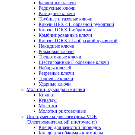
Баллонные ключи
Радиусные ключи
Разводные ключи
Трубные и газовые ключи
Ключи HEX с L-образной рукояткой
Ключи TORX Г-образные
Комбинированные ключи
Ключи TORX с L-образной рукояткой
Накидные ключи
Рожковые ключи
Трещоточные ключи
Шестигранные Г-образные ключи
Наборы ключей
Разрезные ключи
Торцевые ключи
Ударные ключи
Молотки, кувалды и киянки
Киянки
Кувалды
Молотки
Молотки рихтовочные
Инструменты для электрика VDE
(Электромонтажный инструмент)
Клещи для зачистки проводов
Клещи для обжима - кримперы