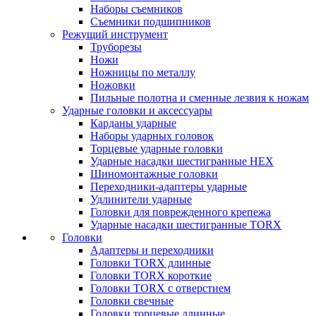
Наборы съемников
Съемники подшипников
Режущий инструмент
Труборезы
Ножи
Ножницы по металлу
Ножовки
Пильные полотна и сменные лезвия к ножам
Ударные головки и аксессуары
Карданы ударные
Наборы ударных головок
Торцевые ударные головки
Ударные насадки шестигранные HEX
Шиномонтажные головки
Переходники-адаптеры ударные
Удлинители ударные
Головки для поврежденного крепежа
Ударные насадки шестигранные TORX
Головки
Адаптеры и переходники
Головки TORX длинные
Головки TORX короткие
Головки TORX с отверстием
Головки свечные
Головки торцевые длинные