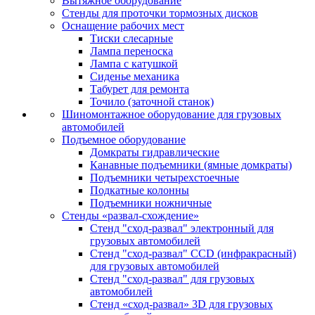
Вытяжное оборудование
Стенды для проточки тормозных дисков
Оснащение рабочих мест
Тиски слесарные
Лампа переноска
Лампа с катушкой
Сиденье механика
Табурет для ремонта
Точило (заточной станок)
Шиномонтажное оборудование для грузовых
автомобилей
Подъемное оборудование
Домкраты гидравлические
Канавные подъемники (ямные домкраты)
Подъемники четырехстоечные
Подкатные колонны
Подъемники ножничные
Стенды «развал-схождение»
Стенд "сход-развал" электронный для
грузовых автомобилей
Стенд "сход-развал" CCD (инфракрасный)
для грузовых автомобилей
Стенд "сход-развал" для грузовых
автомобилей
Стенд «сход-развал» 3D для грузовых