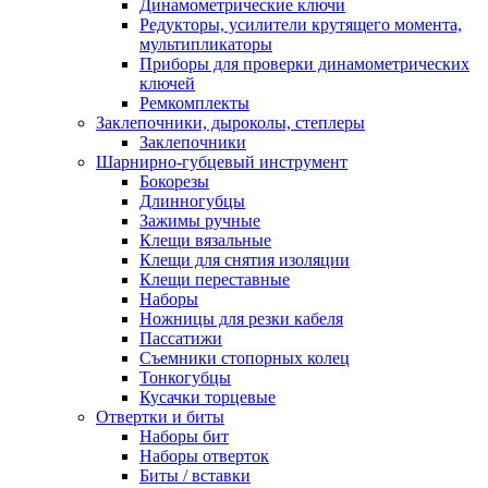
Динамометрические ключи
Редукторы, усилители крутящего момента,
мультипликаторы
Приборы для проверки динамометрических
ключей
Ремкомплекты
Заклепочники, дыроколы, степлеры
Заклепочники
Шарнирно-губцевый инструмент
Бокорезы
Длинногубцы
Зажимы ручные
Клещи вязальные
Клещи для снятия изоляции
Клещи переставные
Наборы
Ножницы для резки кабеля
Пассатижи
Съемники стопорных колец
Тонкогубцы
Кусачки торцевые
Отвертки и биты
Наборы бит
Наборы отверток
Биты / вставки