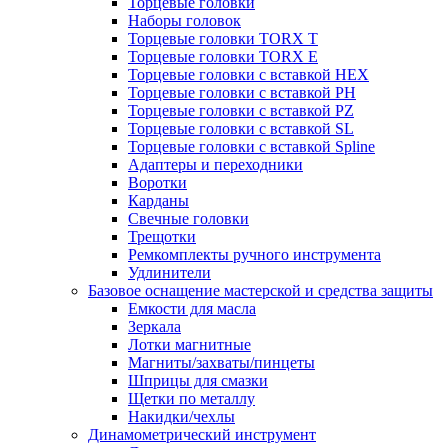
Торцевые головки
Наборы головок
Торцевые головки TORX T
Торцевые головки TORX Е
Торцевые головки с вставкой HEX
Торцевые головки с вставкой PH
Торцевые головки с вставкой PZ
Торцевые головки с вставкой SL
Торцевые головки с вставкой Spline
Адаптеры и переходники
Воротки
Карданы
Свечные головки
Трещотки
Ремкомплекты ручного инструмента
Удлинители
Базовое оснащение мастерской и средства защиты
Емкости для масла
Зеркала
Лотки магнитные
Магниты/захваты/пинцеты
Шприцы для смазки
Щетки по металлу
Накидки/чехлы
Динамометрический инструмент