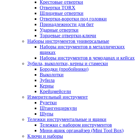
Крестовые отвертки
Отвертки TORX
Шлицевые отвертки
Отвертки-воротки под головки
Принадлежности для бит
Ударные отвертки
Торцевые отвертки-ключи
Наборы инструментов универсальные
Наборы инструментов в металлических
ящиках
Наборы инструментов в чемоданах и кейсах
Зубила, выколотки, керны и стамески
Бородки (пробойники)
Выколотки
Зубила
Керны
Крейцмейсели
Измерительный инструмент
Рулетки
Штангенциркули
Щупы
Тележки инструментальные и ящики
Тележки с набором инструментов
Мини-ящик органайзер (Mini Tool Box)
Ключи и наборы