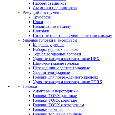
Наборы съемников
Съемники подшипников
Режущий инструмент
Труборезы
Ножи
Ножницы по металлу
Ножовки
Пильные полотна и сменные лезвия к ножам
Ударные головки и аксессуары
Карданы ударные
Наборы ударных головок
Торцевые ударные головки
Ударные насадки шестигранные HEX
Шиномонтажные головки
Переходники-адаптеры ударные
Удлинители ударные
Головки для поврежденного крепежа
Ударные насадки шестигранные TORX
Головки
Адаптеры и переходники
Головки TORX длинные
Головки TORX короткие
Головки TORX с отверстием
Головки свечные
Головки торцевые длинные