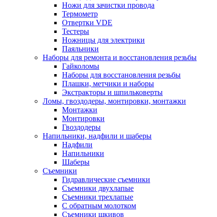
Ножи для зачистки провода
Термометр
Отвертки VDE
Тестеры
Ножницы для электрики
Паяльники
Наборы для ремонта и восстановления резьбы
Гайколомы
Наборы для восстановления резьбы
Плашки, метчики и наборы
Экстракторы и шпильковерты
Ломы, гвоздодеры, монтировки, монтажки
Монтажки
Монтировки
Гвоздодеры
Напильники, надфили и шаберы
Надфили
Напильники
Шаберы
Съемники
Гидравлические съемники
Съемники двухлапые
Съемники трехлапые
С обратным молотком
Съемники шкивов