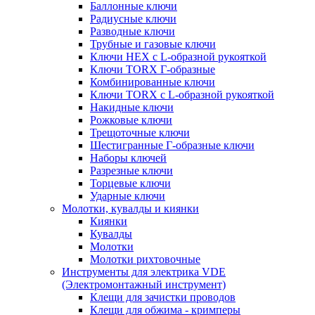
Баллонные ключи
Радиусные ключи
Разводные ключи
Трубные и газовые ключи
Ключи HEX с L-образной рукояткой
Ключи TORX Г-образные
Комбинированные ключи
Ключи TORX с L-образной рукояткой
Накидные ключи
Рожковые ключи
Трещоточные ключи
Шестигранные Г-образные ключи
Наборы ключей
Разрезные ключи
Торцевые ключи
Ударные ключи
Молотки, кувалды и киянки
Киянки
Кувалды
Молотки
Молотки рихтовочные
Инструменты для электрика VDE
(Электромонтажный инструмент)
Клещи для зачистки проводов
Клещи для обжима - кримперы