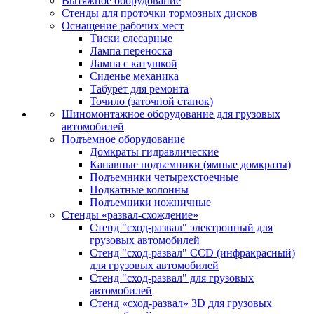
Вытяжное оборудование
Стенды для проточки тормозных дисков
Оснащение рабочих мест
Тиски слесарные
Лампа переноска
Лампа с катушкой
Сиденье механика
Табурет для ремонта
Точило (заточной станок)
Шиномонтажное оборудование для грузовых
автомобилей
Подъемное оборудование
Домкраты гидравлические
Канавные подъемники (ямные домкраты)
Подъемники четырехстоечные
Подкатные колонны
Подъемники ножничные
Стенды «развал-схождение»
Стенд "сход-развал" электронный для
грузовых автомобилей
Стенд "сход-развал" CCD (инфракрасный)
для грузовых автомобилей
Стенд "сход-развал" для грузовых
автомобилей
Стенд «сход-развал» 3D для грузовых