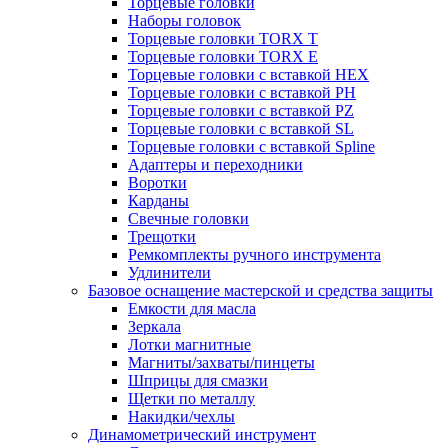
Торцевые головки
Наборы головок
Торцевые головки TORX T
Торцевые головки TORX Е
Торцевые головки с вставкой HEX
Торцевые головки с вставкой PH
Торцевые головки с вставкой PZ
Торцевые головки с вставкой SL
Торцевые головки с вставкой Spline
Адаптеры и переходники
Воротки
Карданы
Свечные головки
Трещотки
Ремкомплекты ручного инструмента
Удлинители
Базовое оснащение мастерской и средства защиты
Емкости для масла
Зеркала
Лотки магнитные
Магниты/захваты/пинцеты
Шприцы для смазки
Щетки по металлу
Накидки/чехлы
Динамометрический инструмент