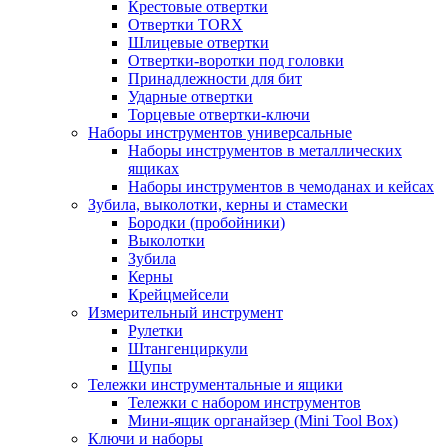
Крестовые отвертки
Отвертки TORX
Шлицевые отвертки
Отвертки-воротки под головки
Принадлежности для бит
Ударные отвертки
Торцевые отвертки-ключи
Наборы инструментов универсальные
Наборы инструментов в металлических
ящиках
Наборы инструментов в чемоданах и кейсах
Зубила, выколотки, керны и стамески
Бородки (пробойники)
Выколотки
Зубила
Керны
Крейцмейсели
Измерительный инструмент
Рулетки
Штангенциркули
Щупы
Тележки инструментальные и ящики
Тележки с набором инструментов
Мини-ящик органайзер (Mini Tool Box)
Ключи и наборы