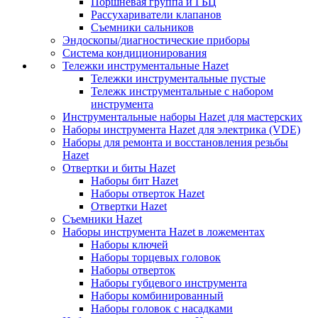
Поршневая группа и ГБЦ
Рассухариватели клапанов
Съемники сальников
Эндоскопы/диагностические приборы
Система кондиционирования
Тележки инструментальные Hazet
Тележки инструментальные пустые
Тележк инструментальные с набором
инструмента
Инструментальные наборы Hazet для мастерских
Наборы инструмента Hazet для электрика (VDE)
Наборы для ремонта и восстановления резьбы
Hazet
Отвертки и биты Hazet
Наборы бит Hazet
Наборы отверток Hazet
Отвертки Hazet
Съемники Hazet
Наборы инструмента Hazet в ложементах
Наборы ключей
Наборы торцевых головок
Наборы отверток
Наборы губцевого инструмента
Наборы комбинированный
Наборы головок с насадками