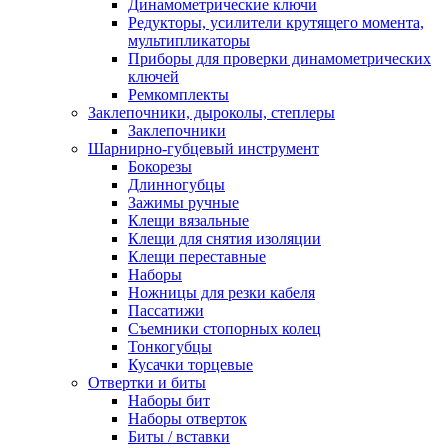
Динамометрические ключи
Редукторы, усилители крутящего момента,
мультипликаторы
Приборы для проверки динамометрических
ключей
Ремкомплекты
Заклепочники, дыроколы, степлеры
Заклепочники
Шарнирно-губцевый инструмент
Бокорезы
Длинногубцы
Зажимы ручные
Клещи вязальные
Клещи для снятия изоляции
Клещи переставные
Наборы
Ножницы для резки кабеля
Пассатижи
Съемники стопорных колец
Тонкогубцы
Кусачки торцевые
Отвертки и биты
Наборы бит
Наборы отверток
Биты / вставки