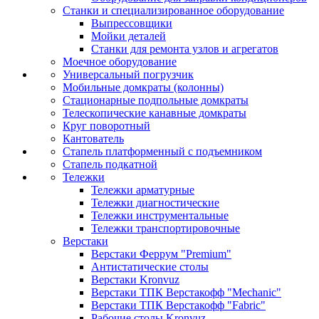
Станки и специализированное оборудование
Выпрессовщики
Мойки деталей
Станки для ремонта узлов и агрегатов
Моечное оборудование
Универсальный погрузчик
Мобильные домкраты (колонны)
Стационарные подпольные домкраты
Телескопические канавные домкраты
Круг поворотный
Кантователь
Стапель платформенный с подъемником
Стапель подкатной
Тележки
Тележки арматурные
Тележки диагностические
Тележки инструментальные
Тележки транспортировочные
Верстаки
Верстаки Феррум "Premium"
Антистатические столы
Верстаки Kronvuz
Верстаки ТПК Верстакофф "Mechanic"
Верстаки ТПК Верстакофф "Fabric"
Рабочие столы Kronvuz