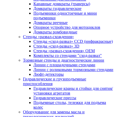
Канавные домкраты (траверсы)
Домкраты гидравлические
Подъемники одностоечные и мини
подъемники
Домкраты реечные
Опорное устройство для мотоциклов
Домкраты ромбовидные
Стенды «развал-схождения»
Стенды «сход-развал» CCD (инфракрасные)
Стенды «сход-развал» 3D
Стенды «развал-схождения» ОЕМ
Комплекты со стендами "сход-развал"
Тормозные стенды и диагностические линии
Линии с площадочными стендами
Линии с роликовыми тормозными стендами
Люфт-детекторы
Гидравлические и грузоподъемные
приспособления
Гидравлические краны и стойки для снятия/
установки агрегатов
Гидравлические прессы
Подъемные столы, тележки для подъема
колес
Оборудование для замены масла и
технологических жидкостей