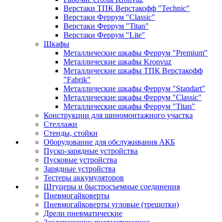
Верстаки ТПК Верстакофф "Technic"
Верстаки Феррум "Classic"
Верстаки Феррум "Titan"
Верстаки Феррум "Lite"
Шкафы
Металлические шкафы Феррум "Premium"
Металлические шкафы Kronvuz
Металлические шкафы ТПК Верстакофф
"Fabrik"
Металлические шкафы Феррум "Standart"
Металлические шкафы Феррум "Classic"
Металлические шкафы Феррум "Titan"
Конструкции для шиномонтажного участка
Стеллажи
Стенды, стойки
Оборудование для обслуживания АКБ
Пуско-зарядные устройства
Пусковые устройства
Зарядные устройства
Тестеры аккумуляторов
Штуцеры и быстросъемные соединения
Пневмогайковерты
Пневмогайковерты угловые (трещотки)
Дрели пневматические