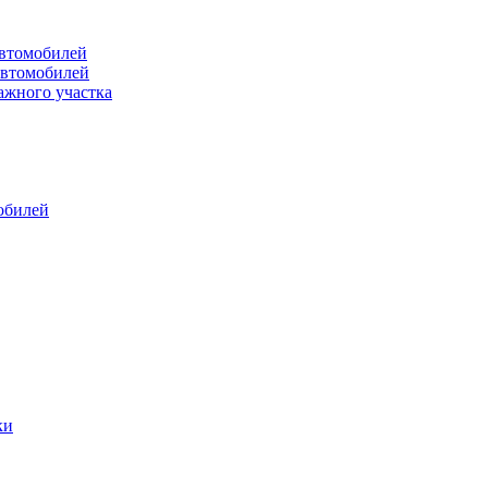
втомобилей
автомобилей
ажного участка
обилей
ки