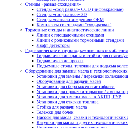
Стенды «развал-схождения»
Стенды «сход-развал» CCD (инфракрасные)
Стенды «сход-развал» 3D
Стенды «развал-схождения» ОЕМ
Комплекты со стендами "сход-развал"
Тормозные стенды и диагностические линии
Линии с площадочными стендами
Линии с роликовыми тормозными стендами
Люфт-детекторы
Гидравлические и грузоподъемные приспособления
Гидравлические краны и стойки для снятия/ус
Гидравлические прессы
Подъемные столы, тележки для подъема колес
Оборудование для замены масла и технологических
Установки для замены / перекачки охлаждаю
Оборудование для раздачи масел
Установки для сбора масел и антифриза
Установки для прокачки тормозов /замены то
Установки для замены масла в АКПП, ГУР
Установки для откачки топлива
Стойка для раздачи масла
Тележки для бочек
Насосы для масла, смазки и технологических
Катушки для масла и других технологических
Пистолеты раздаточные и счетчики