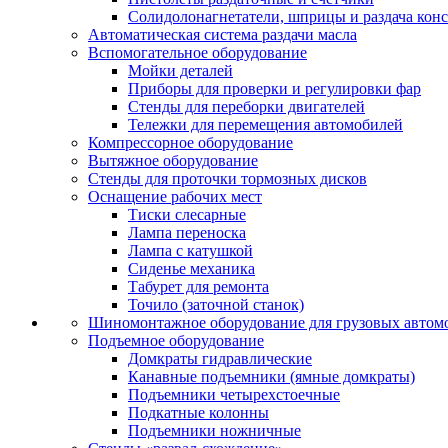
Солидолонагнетатели, шприцы и раздача кон
Автоматическая система раздачи масла
Вспомогательное оборудование
Мойки деталей
Приборы для проверки и регулировки фар
Стенды для переборки двигателей
Тележки для перемещения автомобилей
Компрессорное оборудование
Вытяжное оборудование
Стенды для проточки тормозных дисков
Оснащение рабочих мест
Тиски слесарные
Лампа переноска
Лампа с катушкой
Сиденье механика
Табурет для ремонта
Точило (заточной станок)
Шиномонтажное оборудование для грузовых автом
Подъемное оборудование
Домкраты гидравлические
Канавные подъемники (ямные домкраты)
Подъемники четырехстоечные
Подкатные колонны
Подъемники ножничные