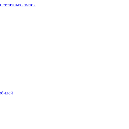
систентных смазок
обилей