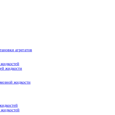
тановки агрегатов
 жидкостей
щей жидкости
рмозной жидкости
 жидкостей
 жидкостей